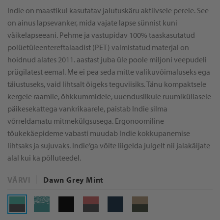
Indie on maastikul kasutatav jalutuskäru aktiivsele perele. See
on ainus lapsevanker, mida vajate lapse sünnist kuni
väikelapseeani. Pehme ja vastupidav 100% taaskasutatud
polüetüleentereftalaadist (PET) valmistatud materjal on
hoidnud alates 2011. aastast juba üle poole miljoni veepudeli
prügilatest eemal. Me ei pea seda mitte valikuvõimaluseks ega
täiustuseks, vaid lihtsalt õigeks teguviisiks. Tänu kompaktsele
kergele raamile, õhkkummidele, uuenduslikule ruumiküllasele
päikesekattega vankrikaarele, paistab Indie silma
võrreldamatu mitmekülgsusega. Ergonoomiline
tõukekäepideme vabasti muudab Indie kokkupanemise
lihtsaks ja sujuvaks. Indie’ga võite liigelda julgelt nii jalakäijate
alal kui ka põlluteedel.
VÄRVI
Dawn Grey Mint