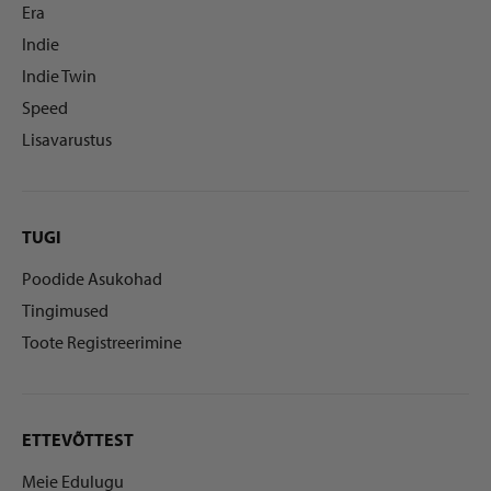
Era
Indie
Indie Twin
Speed
Lisavarustus
TUGI
Poodide Asukohad
Tingimused
Toote Registreerimine
ETTEVÕTTEST
Meie Edulugu